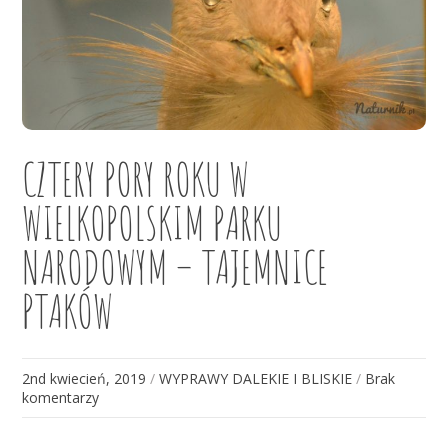
CZTERY PORY ROKU W
WIELKOPOLSKIM PARKU
NARODOWYM – TAJEMNICE
PTAKÓW
2nd kwiecień, 2019
/
WYPRAWY DALEKIE I BLISKIE
/
Brak
komentarzy