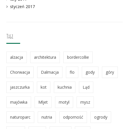
styczeń 2017
Tagi
alzacja
architektura
bordercollie
Chorwacja
Dalmacja
flo
gody
góry
jaszczurka
kot
kuchnia
Ląd
majówka
Mljet
motyl
mysz
naturoparc
nutria
odporność
ogrody