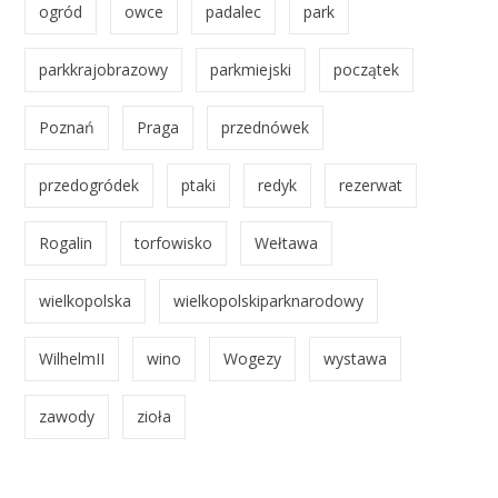
ogród
owce
padalec
park
parkkrajobrazowy
parkmiejski
początek
Poznań
Praga
przednówek
przedogródek
ptaki
redyk
rezerwat
Rogalin
torfowisko
Wełtawa
wielkopolska
wielkopolskiparknarodowy
WilhelmII
wino
Wogezy
wystawa
zawody
zioła