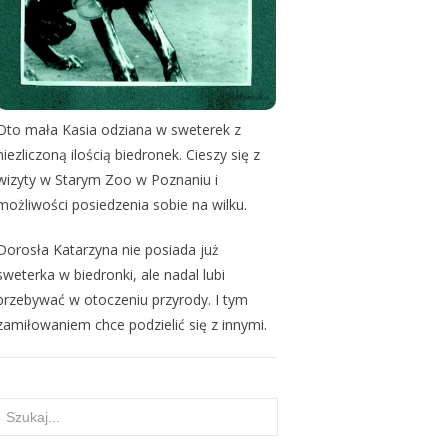
Oto mała Kasia odziana w sweterek z
niezliczoną ilością biedronek. Cieszy się z
wizyty w Starym Zoo w Poznaniu i
możliwości posiedzenia sobie na wilku.
Dorosła Katarzyna nie posiada już
sweterka w biedronki, ale nadal lubi
przebywać w otoczeniu przyrody. I tym
zamiłowaniem chce podzielić się z innymi.