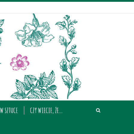
W SZTUCE
CZY WIECIE, ŻE…