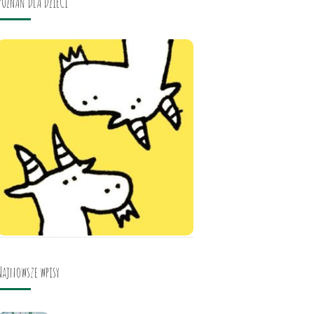
POZNAŃ DLA DZIECI
Najnowsze wpisy