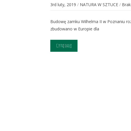
3rd luty, 2019
/
NATURA W SZTUCE
/
Brak
Budowę zamku Wilhelma II w Poznaniu rozp
zbudowano w Europie dla
Czytaj dalej