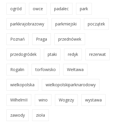
ogród
owce
padalec
park
parkkrajobrazowy
parkmiejski
początek
Poznań
Praga
przednówek
przedogródek
ptaki
redyk
rezerwat
Rogalin
torfowisko
Wełtawa
wielkopolska
wielkopolskiparknarodowy
WilhelmII
wino
Wogezy
wystawa
zawody
zioła