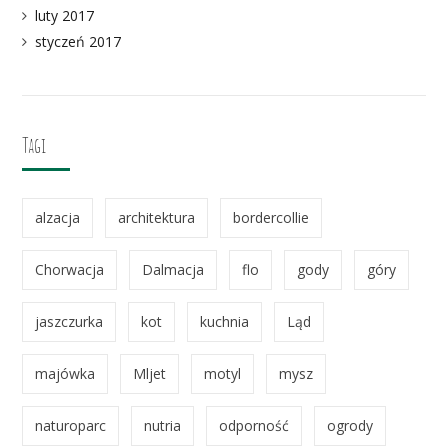
luty 2017
styczeń 2017
Tagi
alzacja
architektura
bordercollie
Chorwacja
Dalmacja
flo
gody
góry
jaszczurka
kot
kuchnia
Ląd
majówka
Mljet
motyl
mysz
naturoparc
nutria
odporność
ogrody