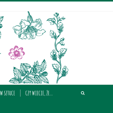
W SZTUCE
CZY WIECIE, ŻE…