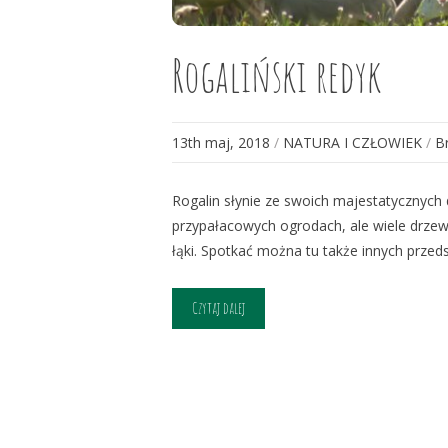
Rogaliński redyk
13th maj, 2018
/
NATURA I CZŁOWIEK
/
B
Rogalin słynie ze swoich majestatycznych 
przypałacowych ogrodach, ale wiele drzew
łąki. Spotkać można tu także innych przedsta
Czytaj dalej