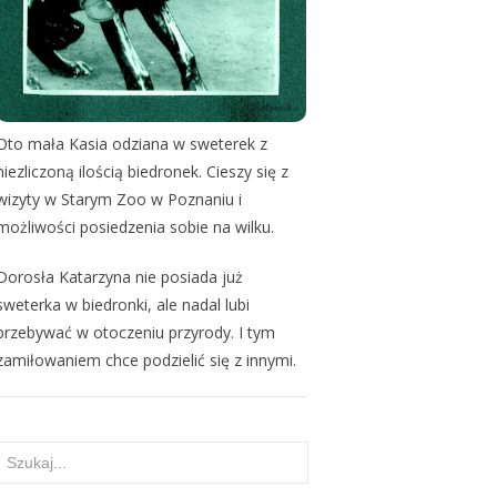
Oto mała Kasia odziana w sweterek z
niezliczoną ilością biedronek. Cieszy się z
wizyty w Starym Zoo w Poznaniu i
możliwości posiedzenia sobie na wilku.
Dorosła Katarzyna nie posiada już
sweterka w biedronki, ale nadal lubi
przebywać w otoczeniu przyrody. I tym
zamiłowaniem chce podzielić się z innymi.