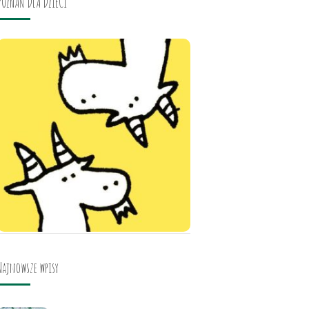
POZNAŃ DLA DZIECI
Najnowsze wpisy