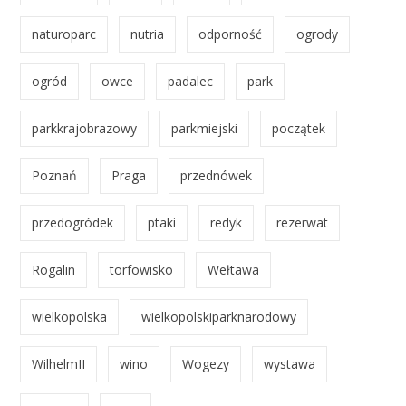
naturoparc
nutria
odporność
ogrody
ogród
owce
padalec
park
parkkrajobrazowy
parkmiejski
początek
Poznań
Praga
przednówek
przedogródek
ptaki
redyk
rezerwat
Rogalin
torfowisko
Wełtawa
wielkopolska
wielkopolskiparknarodowy
WilhelmII
wino
Wogezy
wystawa